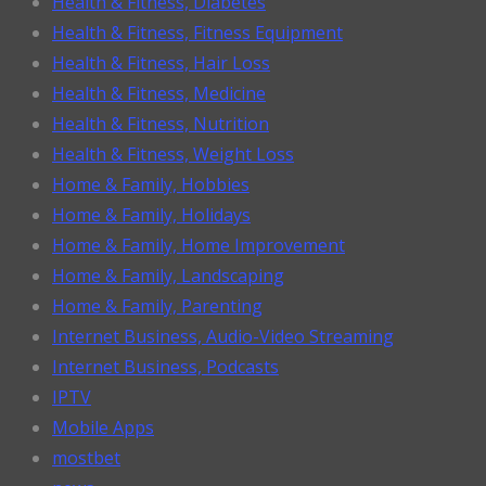
Health & Fitness, Diabetes
Health & Fitness, Fitness Equipment
Health & Fitness, Hair Loss
Health & Fitness, Medicine
Health & Fitness, Nutrition
Health & Fitness, Weight Loss
Home & Family, Hobbies
Home & Family, Holidays
Home & Family, Home Improvement
Home & Family, Landscaping
Home & Family, Parenting
Internet Business, Audio-Video Streaming
Internet Business, Podcasts
IPTV
Mobile Apps
mostbet