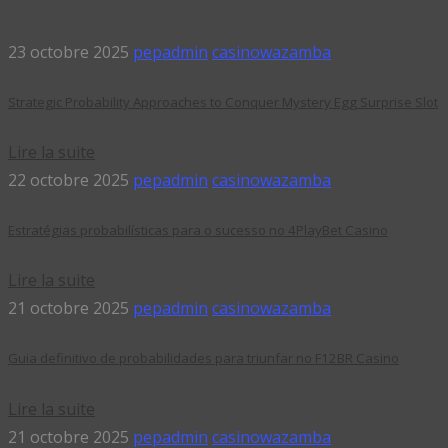
23 octobre 2025
pepadmin
casinowazamba
Strategic Probability Approaches to Conquer Mystery Egg Surprise Slot
Lire la suite
22 octobre 2025
pepadmin
casinowazamba
Estratégias probabilísticas para o sucesso no 4PlayBet Casino
Lire la suite
21 octobre 2025
pepadmin
casinowazamba
Guia definitivo de probabilidades para triunfar no F12BR Casino
Lire la suite
21 octobre 2025
pepadmin
casinowazamba