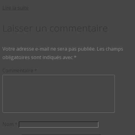
Lire la suite
Laisser un commentaire
Votre adresse e-mail ne sera pas publiée.
Les champs
obligatoires sont indiqués avec
*
Commentaire
*
Nom
*