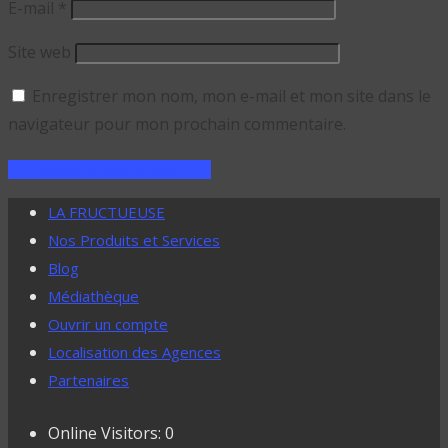
E-mail
*
Site web
Enregistrer mon nom, mon e-mail et mon site dans le
navigateur pour mon prochain commentaire.
LA FRUCTUEUSE
Nos Produits et Services
Blog
Médiathèque
Ouvrir un compte
Localisation des Agences
Partenaires
Online Visitors:
0