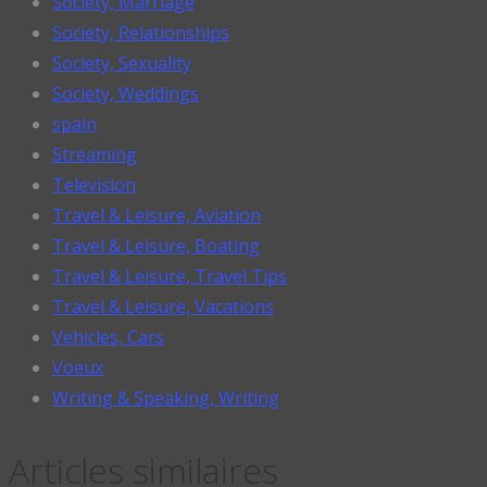
Society, Marriage
Society, Relationships
Society, Sexuality
Society, Weddings
spain
Streaming
Television
Travel & Leisure, Aviation
Travel & Leisure, Boating
Travel & Leisure, Travel Tips
Travel & Leisure, Vacations
Vehicles, Cars
Voeux
Writing & Speaking, Writing
Articles similaires