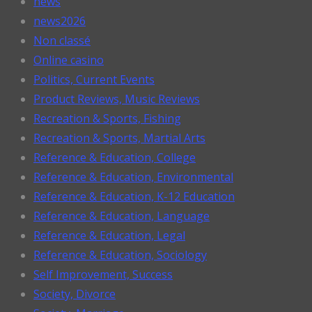
news
news2026
Non classé
Online casino
Politics, Current Events
Product Reviews, Music Reviews
Recreation & Sports, Fishing
Recreation & Sports, Martial Arts
Reference & Education, College
Reference & Education, Environmental
Reference & Education, K-12 Education
Reference & Education, Language
Reference & Education, Legal
Reference & Education, Sociology
Self Improvement, Success
Society, Divorce