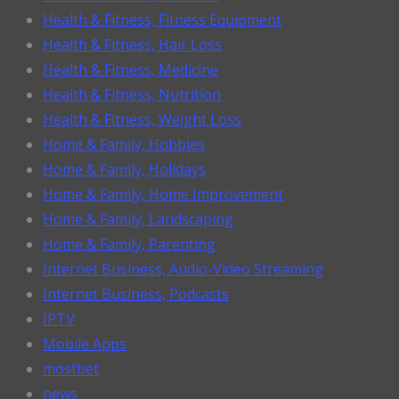
Health & Fitness, Fitness Equipment
Health & Fitness, Hair Loss
Health & Fitness, Medicine
Health & Fitness, Nutrition
Health & Fitness, Weight Loss
Home & Family, Hobbies
Home & Family, Holidays
Home & Family, Home Improvement
Home & Family, Landscaping
Home & Family, Parenting
Internet Business, Audio-Video Streaming
Internet Business, Podcasts
IPTV
Mobile Apps
mostbet
news