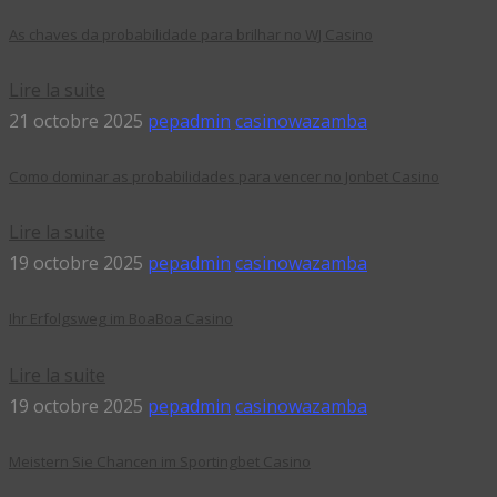
As chaves da probabilidade para brilhar no WJ Casino
Lire la suite
21 octobre 2025
pepadmin
casinowazamba
Como dominar as probabilidades para vencer no Jonbet Casino
Lire la suite
19 octobre 2025
pepadmin
casinowazamba
Ihr Erfolgsweg im BoaBoa Casino
Lire la suite
19 octobre 2025
pepadmin
casinowazamba
Meistern Sie Chancen im Sportingbet Casino