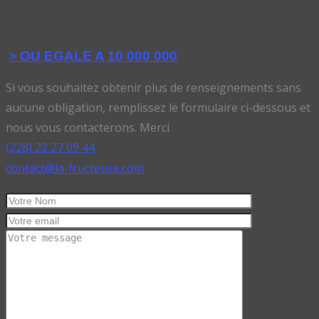
> OU EGALE A 10 000 000
Si vous souhaitez obtenir plus de renseignements sans
aucune obligation, remplissez le formulaire ci-dessous et
nous vous contacterons. Merci
(228) 22 27 09 44
contact@la-fructeuse.com