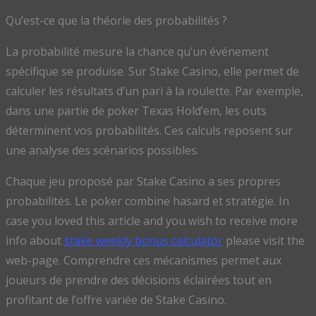
Qu’est-ce que la théorie des probabilités ?
La probabilité mesure la chance qu’un événement
spécifique se produise. Sur Stake Casino, elle permet de
calculer les résultats d’un pari à la roulette. Par exemple,
dans une partie de poker Texas Hold’em, les outs
déterminent vos probabilités. Ces calculs reposent sur
une analyse des scénarios possibles.
Chaque jeu proposé par Stake Casino a ses propres
probabilités. Le poker combine hasard et stratégie. In
case you loved this article and you wish to receive more
info about
stake weekly bonus calculator
please visit the
web-page. Comprendre ces mécanismes permet aux
joueurs de prendre des décisions éclairées tout en
profitant de l’offre variée de Stake Casino.