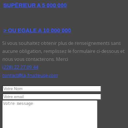
SUPÉRIEUR A 5 000 000
> OU EGALE A 10 000 000
Si vous souhaitez obtenir plus de renseignements sans
aucune obligation, remplissez le formulaire ci-dessous et
nous vous contacterons. Merci
(228) 22 27 09 44
contact@la-fructeuse.com