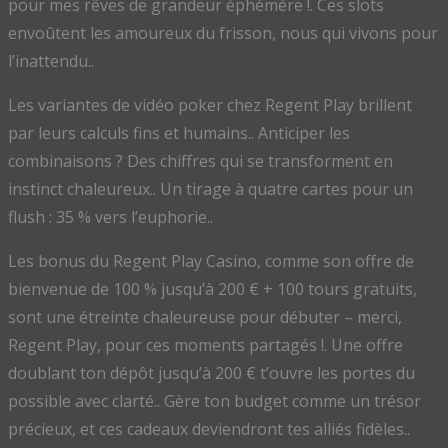
pour mes rêves de grandeur éphémère !. Ces slots
envoûtent les amoureux du frisson, nous qui vivons pour
l’inattendu..
Les variantes de vidéo poker chez Regent Play brillent
par leurs calculs fins et humains.. Anticiper les
combinaisons ? Des chiffres qui se transforment en
instinct chaleureux.. Un tirage à quatre cartes pour un
flush : 35 % vers l’euphorie..
Les bonus du Regent Play Casino, comme son offre de
bienvenue de 100 % jusqu’à 200 € + 100 tours gratuits,
sont une étreinte chaleureuse pour débuter – merci,
Regent Play, pour ces moments partagés !. Une offre
doublant ton dépôt jusqu’à 200 € t’ouvre les portes du
possible avec clarté.. Gère ton budget comme un trésor
précieux, et ces cadeaux deviendront tes alliés fidèles..