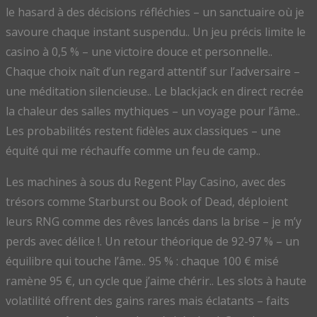
le hasard à des décisions réfléchies – un sanctuaire où je
savoure chaque instant suspendu.. Un jeu précis limite le
casino à 0,5 % – une victoire douce et personnelle..
Chaque choix naît d’un regard attentif sur l’adversaire –
une méditation silencieuse.. Le blackjack en direct recrée
la chaleur des salles mythiques – un voyage pour l’âme..
Les probabilités restent fidèles aux classiques – une
équité qui me réchauffe comme un feu de camp..
Les machines à sous du Regent Play Casino, avec des
trésors comme Starburst ou Book of Dead, déploient
leurs RNG comme des rêves lancés dans la brise – je m’y
perds avec délice !. Un retour théorique de 92-97 % – un
équilibre qui touche l’âme.. 95 % : chaque 100 € misé
ramène 95 €, un cycle que j’aime chérir.. Les slots à haute
volatilité offrent des gains rares mais éclatants – faits