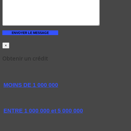
×
Obtenir un crédit
MOINS DE 1 000 000
ENTRE 1 000 000 et 5 000 000