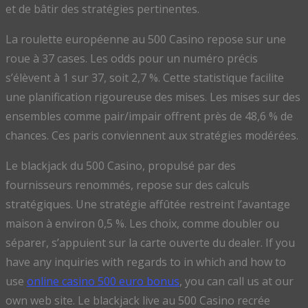
et de bâtir des stratégies pertinentes.
La roulette européenne au 500 Casino repose sur une
roue à 37 cases. Les odds pour un numéro précis
s’élèvent à 1 sur 37, soit 2,7 %. Cette statistique facilite
une planification rigoureuse des mises. Les mises sur des
ensembles comme pair/impair offrent près de 48,6 % de
chances. Ces paris conviennent aux stratégies modérées.
Le blackjack du 500 Casino, propulsé par des
fournisseurs renommés, repose sur des calculs
stratégiques. Une stratégie affûtée restreint l’avantage
maison à environ 0,5 %. Les choix, comme doubler ou
séparer, s’appuient sur la carte ouverte du dealer. If you
have any inquiries with regards to in which and how to
use
online casino 500 euro bonus
, you can call us at our
own web site. Le blackjack live au 500 Casino recrée