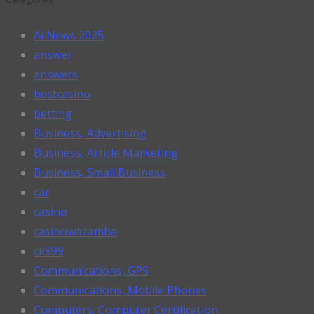
Ai News 2025
answer
answers
bestcasino
betting
Business, Advertising
Business, Article Marketing
Business, Small Business
car
casino
casinowazamba
ck999
Communications, GPS
Communications, Mobile Phones
Computers, Computer Certification