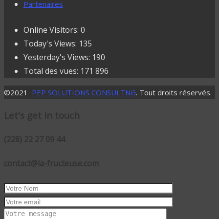
Partenaires
Online Visitors:
0
Today's Views:
135
Yesterday's Views:
190
Total des vues:
171 896
©2021
PEP SOLUTIONS CONSULTNG
. Tout droits réservés.
Let's get in touch
(228) 22 27 09 44
contact@la-fructeuse.com