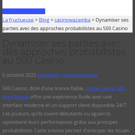
FAIRE UN PRÊT
La fructueuse
>
Blog
>
casinowazamba
>
Dynamiser ses
parties avec des approches probabilistes au 500 Casino
Dynamiser ses parties avec
des approches probabilistes
au 500 Casino
5 octobre 2025
pepadmin
casinowazamba
500 Casino, doté d’une licence fiable,
online casino 500
euro bonus
offre une expérience fluide avec une
interface moderne et un support client disponible 24/7.
Les joueurs, qu’ils soient débutants ou aguerris,
optimisent leurs performances grâce aux principes
probabilistes. Cette science permet d’anticiper les issues