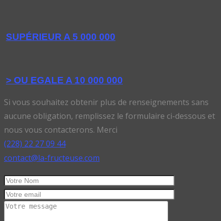
SUPÉRIEUR A 5 000 000
> OU EGALE A 10 000 000
Si vous souhaitez obtenir plus de renseignements sans
aucune obligation, remplissez le formulaire ci-dessous et
nous vous contacterons. Merci
(228) 22 27 09 44
contact@la-fructeuse.com