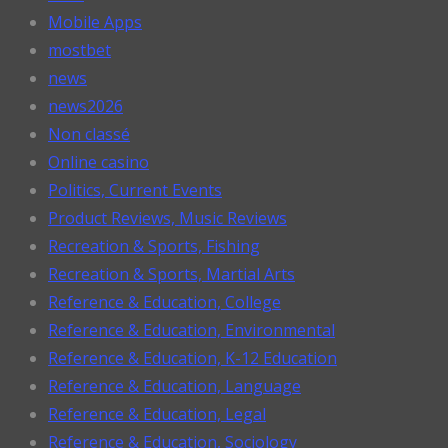
Mobile Apps
mostbet
news
news2026
Non classé
Online casino
Politics, Current Events
Product Reviews, Music Reviews
Recreation & Sports, Fishing
Recreation & Sports, Martial Arts
Reference & Education, College
Reference & Education, Environmental
Reference & Education, K-12 Education
Reference & Education, Language
Reference & Education, Legal
Reference & Education, Sociology