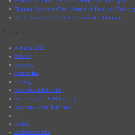
Boho Casino im Test: Spiele, Boni und Zahlungen
Flagman Casino im Test: Überblick, Boni und Zahlun
Axe Casino im Test: Spiele, Boni und Zahlungen
Catégories
Ai News 2025
answer
answers
bestcasino
betting
Business, Advertising
Business, Article Marketing
Business, Small Business
car
casino
casinowazamba