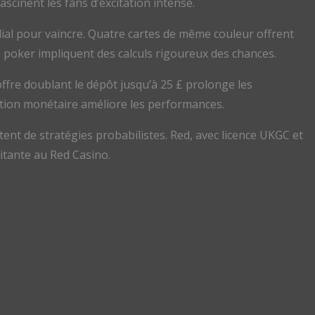
scinent les fans d’excitation intense.
dial pour vaincre. Quatre cartes de même couleur offrent
s poker impliquent des calculs rigoureux des chances.
offre doublant le dépôt jusqu’à 25 £ prolonge les
estion monétaire améliore les performances.
tent de stratégies probabilistes. Red, avec licence UKGC et
citante au Red Casino.