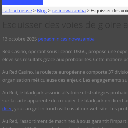
FAIRE UN PRÊT
La fructueuse
>
Blog
>
casinowazamba
>
Esquisser des voi
Esquisser des voies de gloire 
13 octobre 2025
pepadmin
casinowazamba
Red Casino, opérant sous licence UKGC, propose une expéri
élève ses résultats grâce aux probabilités. Cette matière 
Au Red Casino, la roulette européenne comporte 37 divisio
organisation méticuleuse des enjeux. Les engagements sur
Au Red, le blackjack associe aléatoire et stratégies probab
sur la carte apparente du croupier. Le blackjack en direct
deer
, you can get in touch with us at our web site. Les pro
Au Red, l’assortiment de machines à sous garantit l’imparti