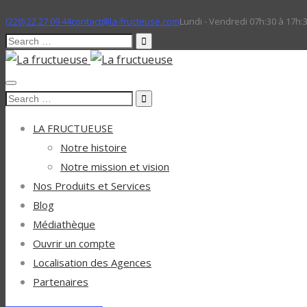
(228) 22 27 09 44
contact@la-fructeuse.com
Lundi - Vendredi 07h:30 à 17h:
Search
for:
Search
for:
LA FRUCTUEUSE
Notre histoire
Notre mission et vision
Nos Produits et Services
Blog
Médiathèque
Ouvrir un compte
Localisation des Agences
Partenaires