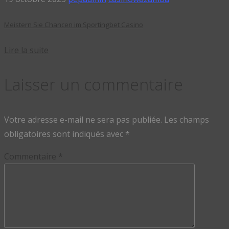
Meistern Sie Chancen im Sportingbet Casino
Lire la suite
Laisser un commentaire
Votre adresse e-mail ne sera pas publiée.
Les champs
obligatoires sont indiqués avec
*
Commentaire
*