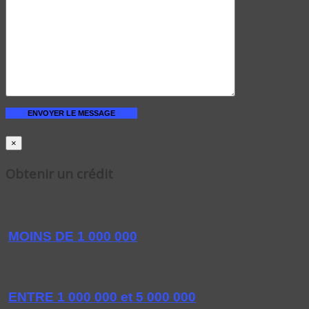
×
Obtenir un crédit
MOINS DE 1 000 000
ENTRE 1 000 000 et 5 000 000