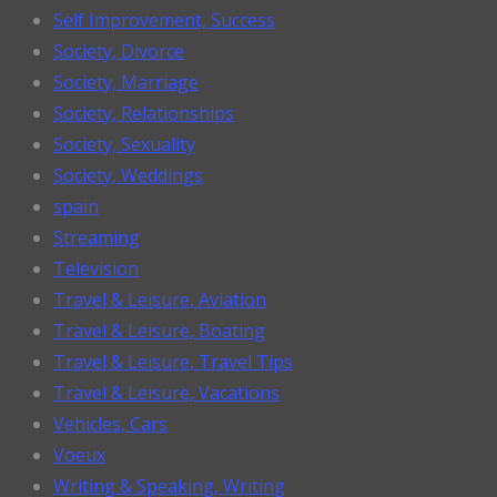
Self Improvement, Success
Society, Divorce
Society, Marriage
Society, Relationships
Society, Sexuality
Society, Weddings
spain
Streaming
Television
Travel & Leisure, Aviation
Travel & Leisure, Boating
Travel & Leisure, Travel Tips
Travel & Leisure, Vacations
Vehicles, Cars
Voeux
Writing & Speaking, Writing