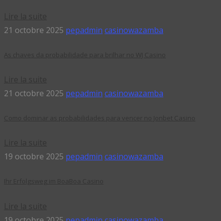
Lire la suite
21 octobre 2025
pepadmin
casinowazamba
As chaves da probabilidade para brilhar no WJ Casino
Lire la suite
21 octobre 2025
pepadmin
casinowazamba
Como dominar as probabilidades para vencer no Jonbet Casino
Lire la suite
19 octobre 2025
pepadmin
casinowazamba
Ihr Erfolgsweg im BoaBoa Casino
Lire la suite
19 octobre 2025
pepadmin
casinowazamba