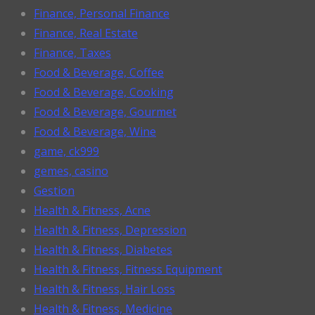
Finance, Personal Finance
Finance, Real Estate
Finance, Taxes
Food & Beverage, Coffee
Food & Beverage, Cooking
Food & Beverage, Gourmet
Food & Beverage, Wine
game, ck999
gemes, casino
Gestion
Health & Fitness, Acne
Health & Fitness, Depression
Health & Fitness, Diabetes
Health & Fitness, Fitness Equipment
Health & Fitness, Hair Loss
Health & Fitness, Medicine