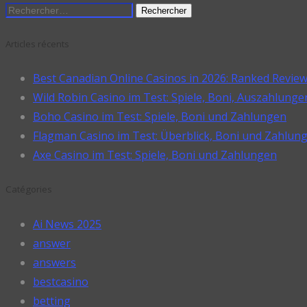
Rechercher :
Articles récents
Best Canadian Online Casinos in 2026: Ranked Revie
Wild Robin Casino im Test: Spiele, Boni, Auszahlunge
Boho Casino im Test: Spiele, Boni und Zahlungen
Flagman Casino im Test: Überblick, Boni und Zahlun
Axe Casino im Test: Spiele, Boni und Zahlungen
Catégories
Ai News 2025
answer
answers
bestcasino
betting