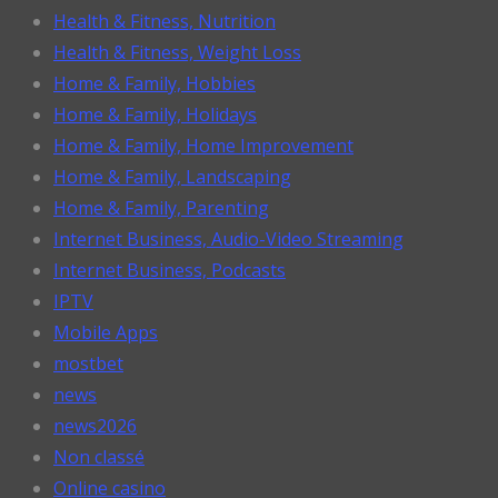
Health & Fitness, Nutrition
Health & Fitness, Weight Loss
Home & Family, Hobbies
Home & Family, Holidays
Home & Family, Home Improvement
Home & Family, Landscaping
Home & Family, Parenting
Internet Business, Audio-Video Streaming
Internet Business, Podcasts
IPTV
Mobile Apps
mostbet
news
news2026
Non classé
Online casino