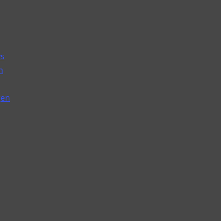
ws
n
gen