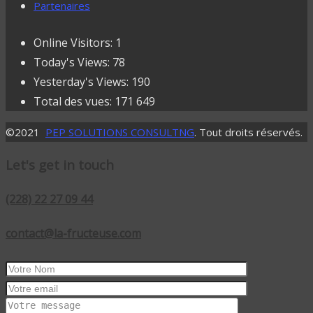
Partenaires
Online Visitors:
1
Today's Views:
78
Yesterday's Views:
190
Total des vues:
171 649
©2021
PEP SOLUTIONS CONSULTNG
. Tout droits réservés.
Let's get in touch
(228) 22 27 09 44
contact@la-fructeuse.com