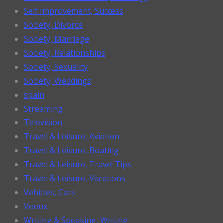
Self Improvement, Success
Society, Divorce
Society, Marriage
Society, Relationships
Society, Sexuality
Society, Weddings
spain
Streaming
Television
Travel & Leisure, Aviation
Travel & Leisure, Boating
Travel & Leisure, Travel Tips
Travel & Leisure, Vacations
Vehicles, Cars
Voeux
Writing & Speaking, Writing