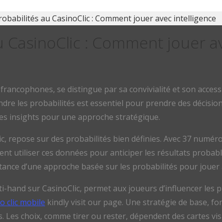
robabilités au CasinoClic : Comment jouer avec intelligence
u CasinoClic : Comment jouer av
ancophones, se distingue par sa convivialité et son accessib
ndre les probabilités est essentiel pour prendre des décisio
 des insights pour une approche stratégique.
, repose sur des probabilités bien définies. Avec 37 numéro
vent utiliser ces données pour anticiper les résultats proba
ortance d’une approche basée sur les probabilités pour jouer
-hand sur CasinoClic, permet aux joueurs d’influencer les pro
o clic mobile
kindly visit our page. Une stratégie de base, fo
 Les choix, comme tirer ou rester, dépendent des cartes visi