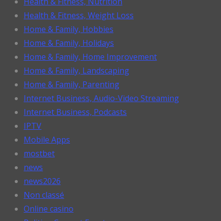
Health & Fitness, Nutrition
Health & Fitness, Weight Loss
Home & Family, Hobbies
Home & Family, Holidays
Home & Family, Home Improvement
Home & Family, Landscaping
Home & Family, Parenting
Internet Business, Audio-Video Streaming
Internet Business, Podcasts
IPTV
Mobile Apps
mostbet
news
news2026
Non classé
Online casino