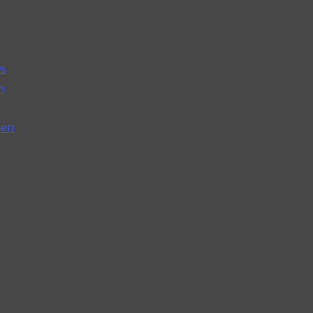
ws
n
gen