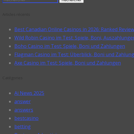
Articles récents
Best Canadian Online Casinos in 2026: Ranked Revie
Wild Robin Casino im Test: Spiele, Boni, Auszahlunge
Boho Casino im Test: Spiele, Boni und Zahlungen
Flagman Casino im Test: Überblick, Boni und Zahlun
Axe Casino im Test: Spiele, Boni und Zahlungen
Catégories
Ai News 2025
answer
answers
bestcasino
betting