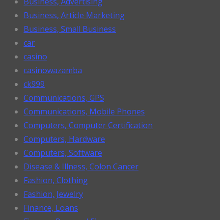
Business, Advertising
Business, Article Marketing
Business, Small Business
car
casino
casinowazamba
ck999
Communications, GPS
Communications, Mobile Phones
Computers, Computer Certification
Computers, Hardware
Computers, Software
Disease & Illness, Colon Cancer
Fashion, Clothing
Fashion, Jewelry
Finance, Loans