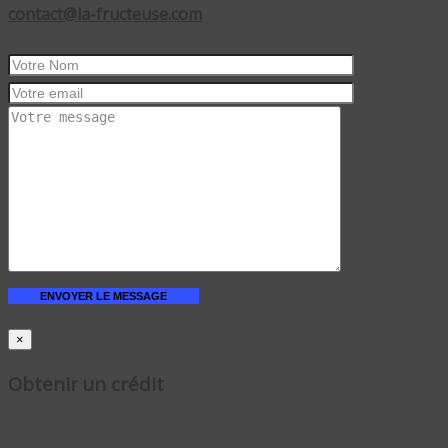
contact@la-fructeuse.com
×
Obtenir un crédit