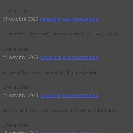
Lire la suite
21 octobre 2025
pepadmin
casinowazamba
Guia definitivo de probabilidades para triunfar no F12BR Casino
Lire la suite
21 octobre 2025
pepadmin
casinowazamba
As chaves da probabilidade para brilhar no WJ Casino
Lire la suite
21 octobre 2025
pepadmin
casinowazamba
Como dominar as probabilidades para vencer no Jonbet Casino
Lire la suite