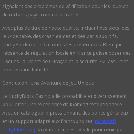
signalent des problèmes de vérification pour les joueurs
de certains pays, comme la France.
Avec plus de titre de haute qualité, incluant des slots, des
jeux de table, des crash games et des paris sportifs,
LuckyBlock répond à toutes les préférences. Bien que
l’absence de régulation locale en France puisse poser des
risques, la licence de Curaçao et la sécurité SSL assurent
une certaine fiabilité.
Conclusion : Une Aventure de Jeu Unique
Le LuckyBlock Casino allie probabilité et divertissement
pour offrir une expérience de iGaming exceptionnelle.
Avec un catalogue impressionnant, des bonus généreux
et un support adapté aux francophones,
minecraft
luckyblock map
la plateforme est idéale pour ceux qui