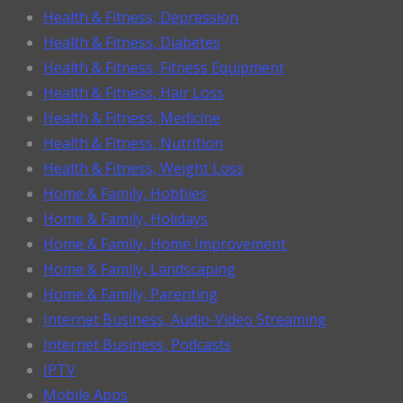
Health & Fitness, Depression
Health & Fitness, Diabetes
Health & Fitness, Fitness Equipment
Health & Fitness, Hair Loss
Health & Fitness, Medicine
Health & Fitness, Nutrition
Health & Fitness, Weight Loss
Home & Family, Hobbies
Home & Family, Holidays
Home & Family, Home Improvement
Home & Family, Landscaping
Home & Family, Parenting
Internet Business, Audio-Video Streaming
Internet Business, Podcasts
IPTV
Mobile Apps