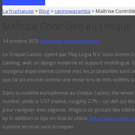
FAIRE UN PRÊT
La fructueuse
>
Blog
>
casinowazamba
>
Maîtrise Contrôl
Maîtrise Contrôlée au Unique
14 octobre 2025
pepadmin
casinowazamba
Le Unique Casino, opéré par Play Logia N.V. sous licence C
Gaming, avec un design moderne et support multilingue. Oh,
voyageur expérimenté comme moi, les probabilités sont ce r
que j’ai poursuivie comme une muse lors de mes veillées solit
Dans la roulette européenne au Unique Casino, the wheel fea
number yields a 1/37 chance, roughly 2.7% – un défi qui tes
pour naviguer avec sagesse.. Wagers on groups like odd/ev
by in addition to tips on how to utilize
win unique casino av
ouvrent les bras sans brusquer..