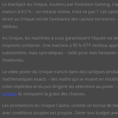
Le blackjack du Unique, soutenu par Evolution Gaming, s’an
maison à 0,5 % – un miracle intime, n’est-ce pas ?. Les opt
direct au Unique recrée l’ambiance des casinos terrestres 
tableau..
Au Unique, les machines à sous garantissent l’équité via de
inspirent confiance.. Une machine à 95 % RTP restitue appr
substantiels, mais sporadiques – taillé pour mes fantasies 
l’inattendu..
Le vidéo poker du Unique s’ancre dans des tactiques probab
mathématiques exacts – des maths qui se muent en intuition
cotes implicites et du pot dirigent les sélections au poker 
compte
ils invoquent la grâce des chances..
Les promotions du Unique Casino, comme un bonus de bienv
avec conditions souples est propice.. Gérer son budget avec 