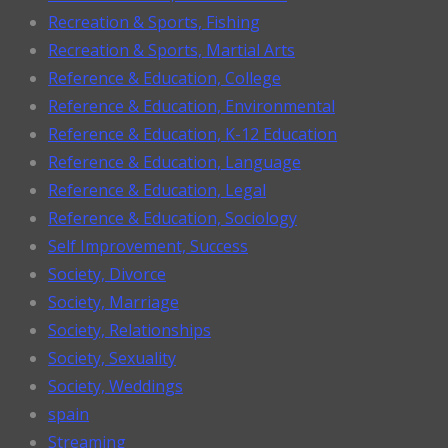
Recreation & Sports, Fishing
Recreation & Sports, Martial Arts
Reference & Education, College
Reference & Education, Environmental
Reference & Education, K-12 Education
Reference & Education, Language
Reference & Education, Legal
Reference & Education, Sociology
Self Improvement, Success
Society, Divorce
Society, Marriage
Society, Relationships
Society, Sexuality
Society, Weddings
spain
Streaming