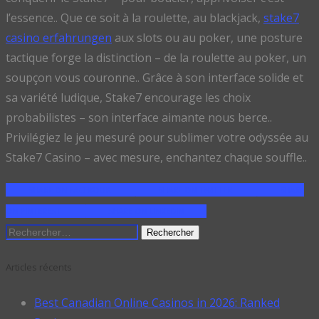
l’essence.. Que ce soit à la roulette, au blackjack,
stake7
casino erfahrungen
aux slots ou au poker, une posture
tactique forge la distinction – de la roulette au poker, un
soupçon vous couronne.. Grâce à son interface solide et
sa variété ludique, Stake7 encourage les choix
probabilistes – son interface aimante nous berce..
Privilégiez le jeu mesuré pour sublimer votre odyssée au
Stake7 Casino – avec mesure, enchantez chaque souffle..
SHARE ON FACEBOOK
SHARE ON TWITTER
SHARE
ON PINTEREST
SHARE ON LINKEDIN
Rechercher :
Articles récents
Best Canadian Online Casinos in 2026: Ranked