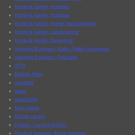
Home & Family, Hobbies
Home & Family, Holidays
Home & Family, Home Improvement
Home & Family, Landscaping
Home & Family, Parenting
Internet Business, Audio-Video Streaming
Internet Business, Podcasts
IPTV
Mobile Apps
mostbet
news
news2026
Non classé
Online casino
Politics, Current Events
Product Reviews, Music Reviews