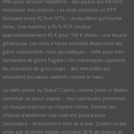
RNG pour assurer l’aléatoire – des joyaux qui me font
murmurer mes espoirs.. Les slots arborent un RTP
fluctuant entre 92 % et 97 % – un équilibre qui touche
l’âme.. Une machine à 95 % RTP restitue
approximativement 95 € pour 100 € misés – une boucle
généreuse.. Les slots à haute volatilité dispensent des
gains substantiels, mais sporadiques – taillé pour mes
fantasmes de gloire fugace !. Ces mécaniques captivent
les chasseurs de gros coups – des merveilles qui
envoûtent les cœurs vaillants comme le mien..
Le vidéo poker au Stake7 Casino, comme Jacks or Better,
constitue un atout majeur – mon sanctuaire personnel
où chaque main est un chapitre intime.. Estimer les
chances d’améliorer une main est pivotal pour
l’ascendant – le battement vital de la joie.. Quatre cartes
unies par la teinte initiale octroient 35 % de chance de