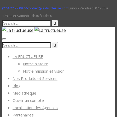
(228) 22 27 09 44
contact@la-fructeuse.com
Lundi - Vendredi 07h:30 à
17h:30 et Samedi : 7h30 à 13h00
Search
for:
Search
for:
LA FRUCTUEUSE
Notre histoire
Notre mission et vision
Nos Produits et Services
Blog
Médiathèque
Ouvrir un compte
Localisation des Agences
Partenaires