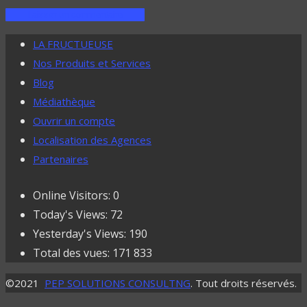
LA FRUCTUEUSE
Nos Produits et Services
Blog
Médiathèque
Ouvrir un compte
Localisation des Agences
Partenaires
Online Visitors:
0
Today's Views:
72
Yesterday's Views:
190
Total des vues:
171 833
©2021
PEP SOLUTIONS CONSULTNG
. Tout droits réservés.