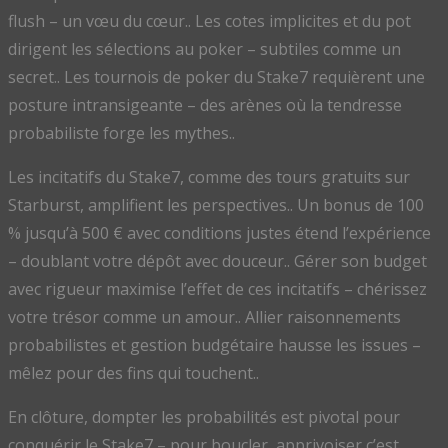
flush – un vœu du cœur.. Les cotes implicites et du pot
dirigent les sélections au poker – subtiles comme un
secret.. Les tournois de poker du Stake7 requièrent une
posture intransigeante – des arènes où la tendresse
probabiliste forge les mythes..
Les incitatifs du Stake7, comme des tours gratuits sur
Starburst, amplifient les perspectives.. Un bonus de 100
% jusqu’à 500 € avec conditions justes étend l’expérience
– doublant votre dépôt avec douceur.. Gérer son budget
avec rigueur maximise l’effet de ces incitatifs – chérissez
votre trésor comme un amour.. Allier raisonnements
probabilistes et gestion budgétaire hausse les issues –
mêlez pour des fins qui touchent..
En clôture, dompter les probabilités est pivotal pour
conquérir le Stake7 – pour boucler, apprivoiser c’est