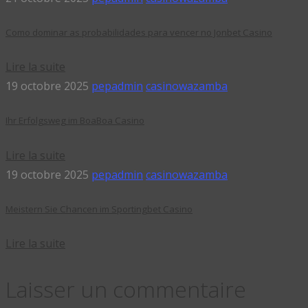
Como dominar as probabilidades para vencer no Jonbet Casino
Lire la suite
19 octobre 2025
pepadmin
casinowazamba
Ihr Erfolgsweg im BoaBoa Casino
Lire la suite
19 octobre 2025
pepadmin
casinowazamba
Meistern Sie Chancen im Sportingbet Casino
Lire la suite
Laisser un commentaire