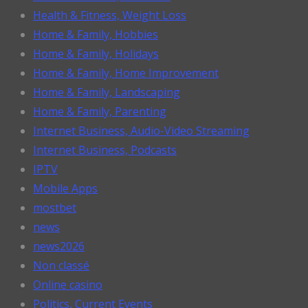
Health & Fitness, Weight Loss
Home & Family, Hobbies
Home & Family, Holidays
Home & Family, Home Improvement
Home & Family, Landscaping
Home & Family, Parenting
Internet Business, Audio-Video Streaming
Internet Business, Podcasts
IPTV
Mobile Apps
mostbet
news
news2026
Non classé
Online casino
Politics, Current Events