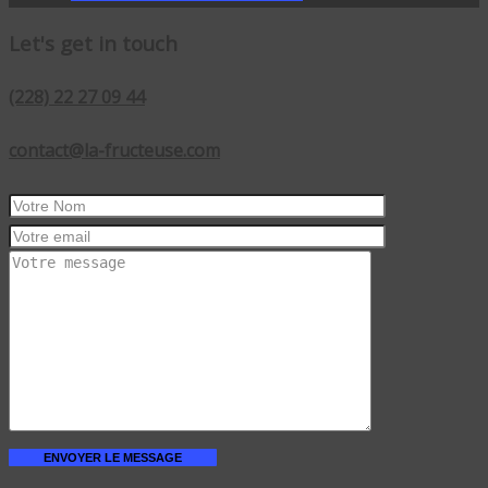
Let's get in touch
(228) 22 27 09 44
contact@la-fructeuse.com