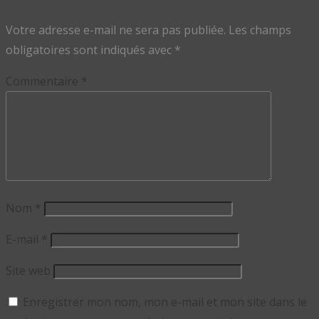
Votre adresse e-mail ne sera pas publiée.
Les champs
obligatoires sont indiqués avec
*
Commentaire
*
Nom
*
E-mail
*
Site web
Enregistrer mon nom, mon e-mail et mon site dans le