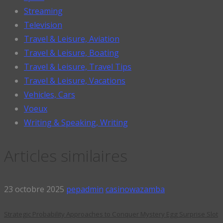
Streaming
Television
Travel & Leisure, Aviation
Travel & Leisure, Boating
Travel & Leisure, Travel Tips
Travel & Leisure, Vacations
Vehicles, Cars
Voeux
Writing & Speaking, Writing
Articles similaires
23 octobre 2025
pepadmin
casinowazamba
Strategic Probability Approaches to Conquer Mystery Egg Surprise Slot