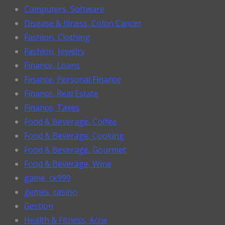
Computers, Software
Disease & Illness, Colon Cancer
Fashion, Clothing
Fashion, Jewelry
Finance, Loans
Finance, Personal Finance
Finance, Real Estate
Finance, Taxes
Food & Beverage, Coffee
Food & Beverage, Cooking
Food & Beverage, Gourmet
Food & Beverage, Wine
game, ck999
gemes, casino
Gestion
Health & Fitness, Acne