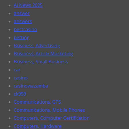
Ai News 2025
answer
answers
bestcasino
betting
Business, Advertising
Business, Article Marketing
Business, Small Business
car
casino
casinowazamba
ck999
Communications, GPS
Communications, Mobile Phones
Computers, Computer Certification
Computers, Hardware