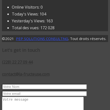
Online Visitors:
0
Today's Views:
104
Yesterday's Views:
163
Total des vues:
172 028
©2021
PEP SOLUTIONS CONSULTNG
. Tout droits réservés.
Let's get in touch
(228) 22 27 09 44
contact@la-fructeuse.com