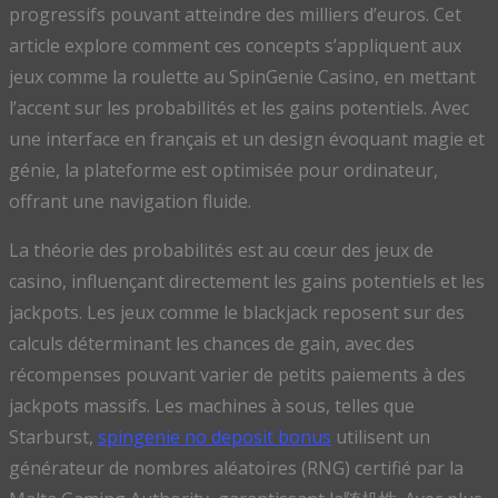
progressifs pouvant atteindre des milliers d’euros. Cet
article explore comment ces concepts s’appliquent aux
jeux comme la roulette au SpinGenie Casino, en mettant
l’accent sur les probabilités et les gains potentiels. Avec
une interface en français et un design évoquant magie et
génie, la plateforme est optimisée pour ordinateur,
offrant une navigation fluide.
La théorie des probabilités est au cœur des jeux de
casino, influençant directement les gains potentiels et les
jackpots. Les jeux comme le blackjack reposent sur des
calculs déterminant les chances de gain, avec des
récompenses pouvant varier de petits paiements à des
jackpots massifs. Les machines à sous, telles que
Starburst,
spingenie no deposit bonus
utilisent un
générateur de nombres aléatoires (RNG) certifié par la