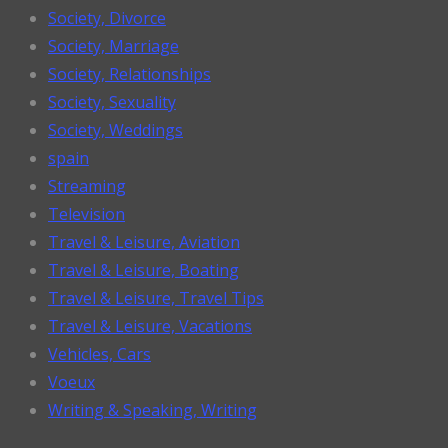
Society, Divorce
Society, Marriage
Society, Relationships
Society, Sexuality
Society, Weddings
spain
Streaming
Television
Travel & Leisure, Aviation
Travel & Leisure, Boating
Travel & Leisure, Travel Tips
Travel & Leisure, Vacations
Vehicles, Cars
Voeux
Writing & Speaking, Writing