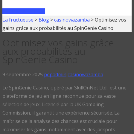
FAIRE UN PRÊT
La fructueuse
>
Blog
>
casinowazamba
>
Optimisez vos
gains grâce aux probabilités au SpinGenie Casino
Optimisez vos gains grâce
aux probabilités au
SpinGenie Casino
9 septembre 2025
pepadmin
casinowazamba
Le SpinGenie Casino, opéré par SkillOnNet Ltd., est une
plateforme de jeu en ligne reconnue pour sa vaste
sélection de jeux. Licencié par la UK Gambling
Commission, il garantit une expérience sécurisée. La
maîtrise de la analyse des chances est cruciale pour
maximiser les gains, notamment avec des jackpots