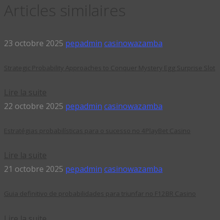
Articles similaires
23 octobre 2025
pepadmin
casinowazamba
Strategic Probability Approaches to Conquer Mystery Egg Surprise Slot
Lire la suite
22 octobre 2025
pepadmin
casinowazamba
Estratégias probabilísticas para o sucesso no 4PlayBet Casino
Lire la suite
21 octobre 2025
pepadmin
casinowazamba
Guia definitivo de probabilidades para triunfar no F12BR Casino
Lire la suite