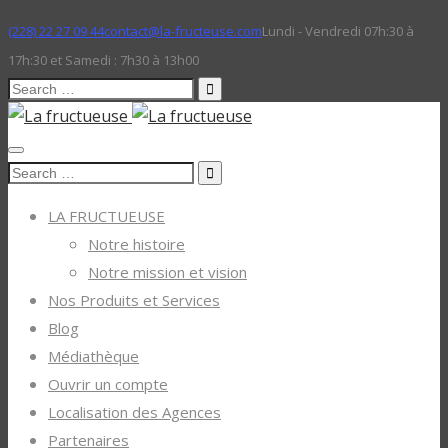
(228) 22 27 09 44
contact@la-fructeuse.com
Lundi - Vendredi 07h:30 à
17h:30 et Samedi : 7h30 à 13h00
Search
for:
Search
for:
LA FRUCTUEUSE
Notre histoire
Notre mission et vision
Nos Produits et Services
Blog
Médiathèque
Ouvrir un compte
Localisation des Agences
Partenaires