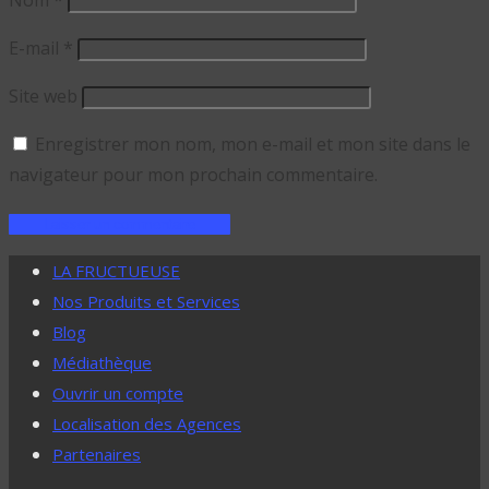
E-mail
*
Site web
Enregistrer mon nom, mon e-mail et mon site dans le
navigateur pour mon prochain commentaire.
LA FRUCTUEUSE
Nos Produits et Services
Blog
Médiathèque
Ouvrir un compte
Localisation des Agences
Partenaires