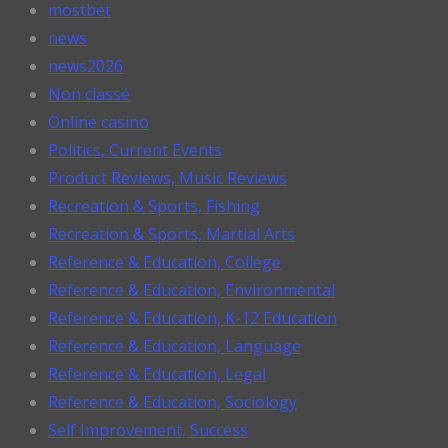
mostbet
news
news2026
Non classé
Online casino
Politics, Current Events
Product Reviews, Music Reviews
Recreation & Sports, Fishing
Recreation & Sports, Martial Arts
Reference & Education, College
Reference & Education, Environmental
Reference & Education, K-12 Education
Reference & Education, Language
Reference & Education, Legal
Reference & Education, Sociology
Self Improvement, Success