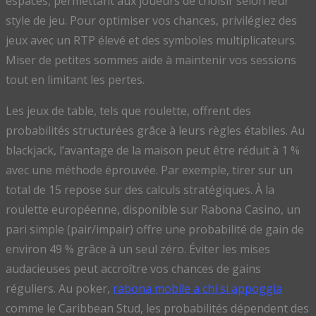
espacés, permettant aux joueurs de choisir selon leur
style de jeu. Pour optimiser vos chances, privilégiez des
jeux avec un RTP élevé et des symboles multiplicateurs.
Miser de petites sommes aide à maintenir vos sessions
tout en limitant les pertes.
Les jeux de table, tels que roulette, offrent des
probabilités structurées grâce à leurs règles établies. Au
blackjack, l’avantage de la maison peut être réduit à 1 %
avec une méthode éprouvée. Par exemple, tirer sur un
total de 15 repose sur des calculs stratégiques. À la
roulette européenne, disponible sur Rabona Casino, un
pari simple (pair/impair) offre une probabilité de gain de
environ 49 % grâce à un seul zéro. Éviter les mises
audacieuses peut accroître vos chances de gains
réguliers. Au poker,
rabona mobile a chi si appoggia
comme le Caribbean Stud, les probabilités dépendent des