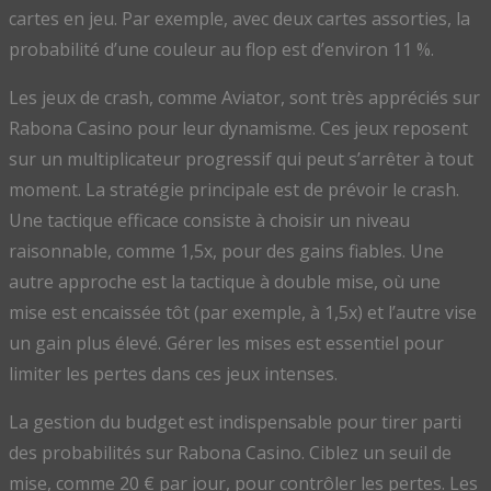
cartes en jeu. Par exemple, avec deux cartes assorties, la
probabilité d’une couleur au flop est d’environ 11 %.
Les jeux de crash, comme Aviator, sont très appréciés sur
Rabona Casino pour leur dynamisme. Ces jeux reposent
sur un multiplicateur progressif qui peut s’arrêter à tout
moment. La stratégie principale est de prévoir le crash.
Une tactique efficace consiste à choisir un niveau
raisonnable, comme 1,5x, pour des gains fiables. Une
autre approche est la tactique à double mise, où une
mise est encaissée tôt (par exemple, à 1,5x) et l’autre vise
un gain plus élevé. Gérer les mises est essentiel pour
limiter les pertes dans ces jeux intenses.
La gestion du budget est indispensable pour tirer parti
des probabilités sur Rabona Casino. Ciblez un seuil de
mise, comme 20 € par jour, pour contrôler les pertes. Les