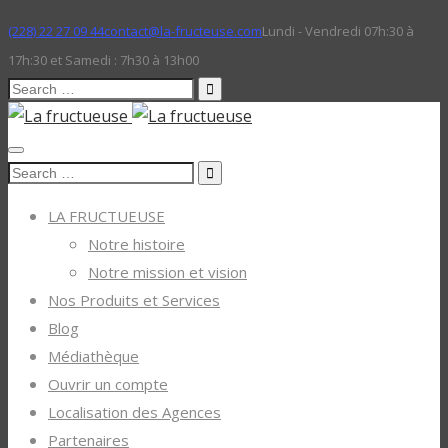
(228) 22 27 09 44
contact@la-fructeuse.com
Lundi - Vendredi 07h:30 à
17h:30 et Samedi : 7h30 à 13h00
Search
for:
Search
for:
LA FRUCTUEUSE
Notre histoire
Notre mission et vision
Nos Produits et Services
Blog
Médiathèque
Ouvrir un compte
Localisation des Agences
Partenaires