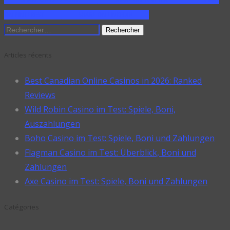
ON PINTEREST
SHARE ON LINKEDIN
Rechercher :
Articles récents
Best Canadian Online Casinos in 2026: Ranked
Reviews
Wild Robin Casino im Test: Spiele, Boni,
Auszahlungen
Boho Casino im Test: Spiele, Boni und Zahlungen
Flagman Casino im Test: Überblick, Boni und
Zahlungen
Axe Casino im Test: Spiele, Boni und Zahlungen
Catégories