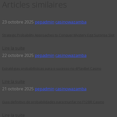
Articles similaires
23 octobre 2025
pepadmin
casinowazamba
Strategic Probability Approaches to Conquer Mystery Egg Surprise Slot
Lire la suite
22 octobre 2025
pepadmin
casinowazamba
Estratégias probabilísticas para o sucesso no 4PlayBet Casino
Lire la suite
21 octobre 2025
pepadmin
casinowazamba
Guia definitivo de probabilidades para triunfar no F12BR Casino
Lire la suite