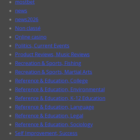
mostbet
news
news2026
Non classé
Online casino
Politics, Current Events
Product Reviews, Music Reviews
Recreation & Sports, Fishing
Recreation & Sports, Martial Arts
Reference & Education, College
Reference & Education, Environmental
Reference & Education, K-12 Education
Reference & Education, Language
Reference & Education, Legal
Reference & Education, Sociology
Self Improvement, Success