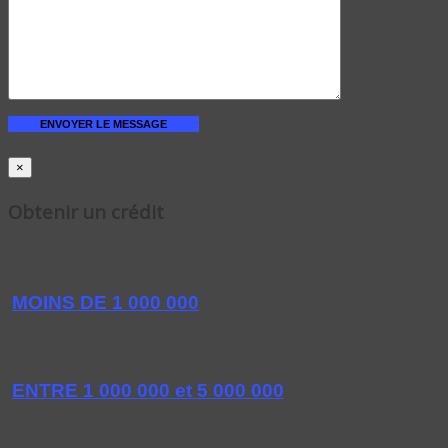
×
Obtenir un crédit
MOINS DE 1 000 000
ENTRE 1 000 000 et 5 000 000