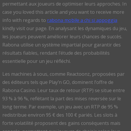
permettant aux joueurs de optimiser leurs approches. In
case you loved this article and you want to receive more
info with regards to
rabona mobile a chi si appoggia
kindly visit our page. En analysant les dynamiques du jeu,
les joueurs peuvent améliorer leurs chances de succès.
Rabona utilise un système impartial pour garantir des
résultats fiables, rendant l’étude des probabilités
essentielle pour un jeu réfléchi.
Les machines à sous, comme Reactoonz, proposées par
des éditeurs tels que Play’n GO, dominent l’offre de
Rabona Casino. Leur taux de retour (RTP) se situe entre
93 % à 96 %, reflétant la part des mises reversée sur le
long terme. Par exemple, un jeu avec un RTP de 95 %
redistribue environ 95 € des 100 € pariés. Les slots à
forte volatilité proposent des gains conséquents mais