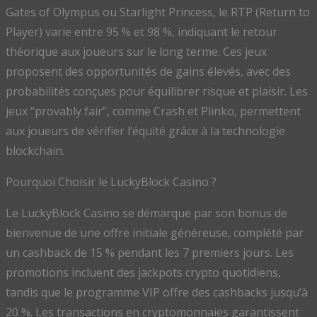
Gates of Olympus ou Starlight Princess, le RTP (Return to
Player) varie entre 95 % et 98 %, indiquant le retour
théorique aux joueurs sur le long terme. Ces jeux
proposent des opportunités de gains élevés, avec des
probabilités conçues pour équilibrer risque et plaisir. Les
jeux “provably fair”, comme Crash et Plinko, permettent
aux joueurs de vérifier l’équité grâce à la technologie
blockchain.
Pourquoi Choisir le LuckyBlock Casino ?
Le LuckyBlock Casino se démarque par son bonus de
bienvenue de une offre initiale généreuse, complété par
un cashback de 15 % pendant les 7 premiers jours. Les
promotions incluent des jackpots crypto quotidiens,
tandis que le programme VIP offre des cashbacks jusqu’à
20 %. Les transactions en cryptomonnaies garantissent