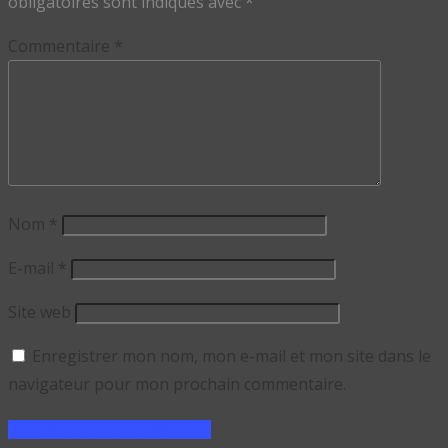
obligatoires sont indiqués avec
*
Commentaire
*
Nom
*
E-mail
*
Site web
Enregistrer mon nom, mon e-mail et mon site dans le
navigateur pour mon prochain commentaire.