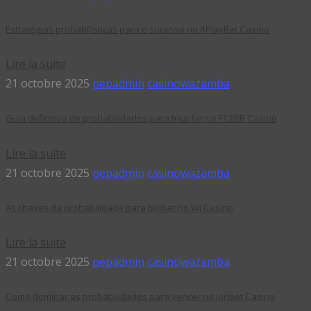
Estratégias probabilísticas para o sucesso no 4PlayBet Casino
Lire la suite
21 octobre 2025
pepadmin
casinowazamba
Guia definitivo de probabilidades para triunfar no F12BR Casino
Lire la suite
21 octobre 2025
pepadmin
casinowazamba
As chaves da probabilidade para brilhar no WJ Casino
Lire la suite
21 octobre 2025
pepadmin
casinowazamba
Como dominar as probabilidades para vencer no Jonbet Casino