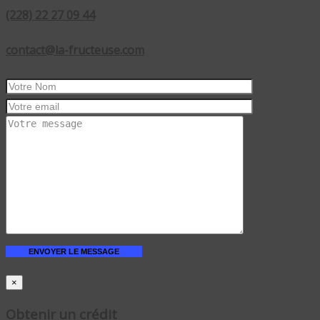
(228) 22 27 09 44
contact@la-fructeuse.com
×
Obtenir un crédit