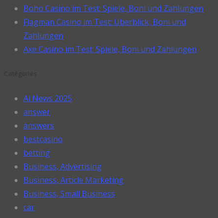
Boho Casino im Test: Spiele, Boni und Zahlungen
Flagman Casino im Test: Überblick, Boni und
Zahlungen
Axe Casino im Test: Spiele, Boni und Zahlungen
Catégories
Ai News 2025
answer
answers
bestcasino
betting
Business, Advertising
Business, Article Marketing
Business, Small Business
car