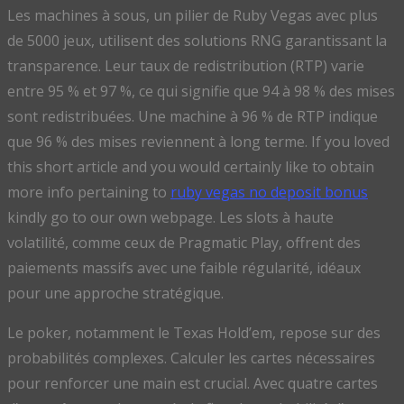
Les machines à sous, un pilier de Ruby Vegas avec plus
de 5000 jeux, utilisent des solutions RNG garantissant la
transparence. Leur taux de redistribution (RTP) varie
entre 95 % et 97 %, ce qui signifie que 94 à 98 % des mises
sont redistribuées. Une machine à 96 % de RTP indique
que 96 % des mises reviennent à long terme. If you loved
this short article and you would certainly like to obtain
more info pertaining to
ruby vegas no deposit bonus
kindly go to our own webpage. Les slots à haute
volatilité, comme ceux de Pragmatic Play, offrent des
paiements massifs avec une faible régularité, idéaux
pour une approche stratégique.
Le poker, notamment le Texas Hold’em, repose sur des
probabilités complexes. Calculer les cartes nécessaires
pour renforcer une main est crucial. Avec quatre cartes