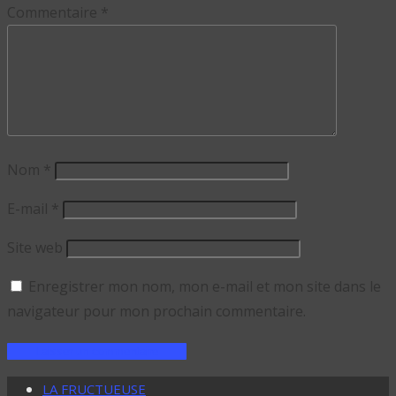
Commentaire
*
Nom
*
E-mail
*
Site web
Enregistrer mon nom, mon e-mail et mon site dans le
navigateur pour mon prochain commentaire.
LA FRUCTUEUSE