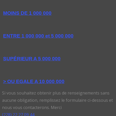
MOINS DE 1 000 000
ENTRE 1 000 000 et 5 000 000
SUPÉRIEUR A 5 000 000
> OU EGALE A 10 000 000
Si vous souhaitez obtenir plus de renseignements sans
aucune obligation, remplissez le formulaire ci-dessous et
nous vous contacterons. Merci
(228) 22 27 09 44