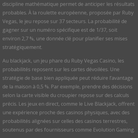
discipline mathématique permet de anticiper les résultats
probables. À la roulette européenne, proposée par Ruby
Vegas, le jeu repose sur 37 secteurs. La probabilité de
gagner sur un numéro spécifique est de 1/37, soit
environ 2,7 %, une donnée clé pour planifier ses mises
stratégiquement.
Au blackjack, un jeu phare du Ruby Vegas Casino, les
probabilités reposent sur les cartes dévoilées. Une
stratégie de base bien appliquée peut réduire l’avantage
de la maison à 0,5 %. Par exemple, prendre des décisions
selon la carte visible du croupier repose sur des calculs
précis. Les jeux en direct, comme le Live Blackjack, offrent
une expérience proche des casinos physiques, avec des
probabilités alignées sur celles des casinos terrestres,
soutenus par des fournisseurs comme Evolution Gaming.