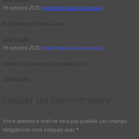
19 octobre 2025
pepadmin
casinowazamba
Ihr Erfolgsweg im BoaBoa Casino
Lire la suite
19 octobre 2025
pepadmin
casinowazamba
Meistern Sie Chancen im Sportingbet Casino
Lire la suite
Laisser un commentaire
Votre adresse e-mail ne sera pas publiée.
Les champs
obligatoires sont indiqués avec
*