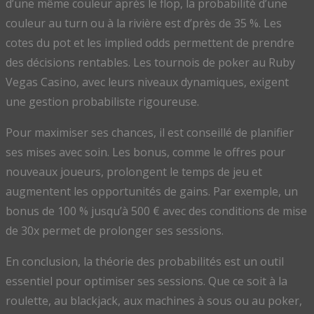
d’une même couleur après le flop, la probabilité d’une
couleur au turn ou à la rivière est d’près de 35 %. Les
cotes du pot et les implied odds permettent de prendre
des décisions rentables. Les tournois de poker au Ruby
Vegas Casino, avec leurs niveaux dynamiques, exigent
une gestion probabiliste rigoureuse.
Pour maximiser ses chances, il est conseillé de planifier
ses mises avec soin. Les bonus, comme le offres pour
nouveaux joueurs, prolongent le temps de jeu et
augmentent les opportunités de gains. Par exemple, un
bonus de 100 % jusqu’à 500 € avec des conditions de mise
de 30x permet de prolonger ses sessions.
En conclusion, la théorie des probabilités est un outil
essentiel pour optimiser ses sessions. Que ce soit à la
roulette, au blackjack, aux machines à sous ou au poker,