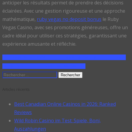
anticiper les résultats permet de prendre des décisions
éclairées. Avec une gestion rigoureuse et une approche
mathématique,
ruby vegas no deposit bonus
le Ruby
Vegas Casino, avec ses promotions généreuses, offre un
cadre idéal pour utiliser ces stratégies, garantissant une
expérience amusante et réfléchie.
SHARE ON FACEBOOK
SHARE ON TWITTER
SHARE
ON PINTEREST
SHARE ON LINKEDIN
Rechercher :
Articles récents
Best Canadian Online Casinos in 2026: Ranked
Reviews
Wild Robin Casino im Test: Spiele, Boni,
Auszahlungen