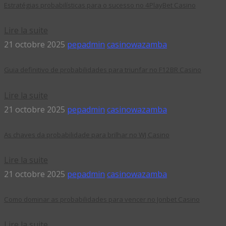
Estratégias probabilísticas para o sucesso no 4PlayBet Casino
Lire la suite
21 octobre 2025
pepadmin
casinowazamba
Guia definitivo de probabilidades para triunfar no F12BR Casino
Lire la suite
21 octobre 2025
pepadmin
casinowazamba
As chaves da probabilidade para brilhar no WJ Casino
Lire la suite
21 octobre 2025
pepadmin
casinowazamba
Como dominar as probabilidades para vencer no Jonbet Casino
Lire la suite