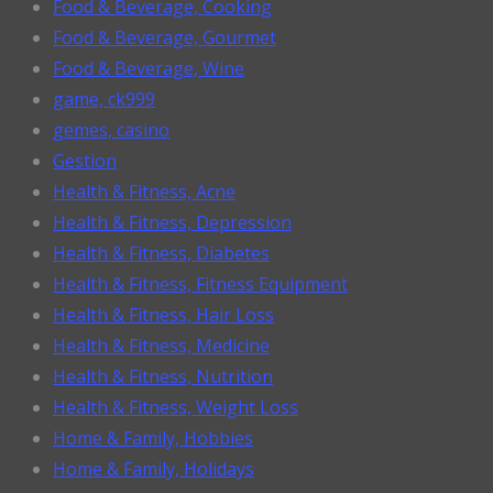
Food & Beverage, Cooking
Food & Beverage, Gourmet
Food & Beverage, Wine
game, ck999
gemes, casino
Gestion
Health & Fitness, Acne
Health & Fitness, Depression
Health & Fitness, Diabetes
Health & Fitness, Fitness Equipment
Health & Fitness, Hair Loss
Health & Fitness, Medicine
Health & Fitness, Nutrition
Health & Fitness, Weight Loss
Home & Family, Hobbies
Home & Family, Holidays