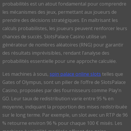
probabilités est un atout fondamental pour comprendre
les mécanismes des jeux, permettant aux joueurs de
prendre des décisions stratégiques. En maîtrisant les
calculs probabilistes, les joueurs peuvent renforcer leurs
chances de succès. SlotsPalace Casino utilise un
générateur de nombres aléatoires (RNG) pour garantir
des résultats imprévisibles, rendant l’analyse des
probabilités essentielle pour une approche calculée.
Les machines à sous,
spin palace online slots
telles que
Gates of Olympus, sont un pilier de l’offre de SlotsPalace
Casino, proposées par des fournisseurs comme Play’n
GO. Leur taux de redistribution varie entre 95 % en
moyenne, indiquant la proportion des mises redistribuée
sur le long terme. Par exemple, un slot avec un RTP de 96
% retourne environ 96 % pour chaque 100 € misés. Les