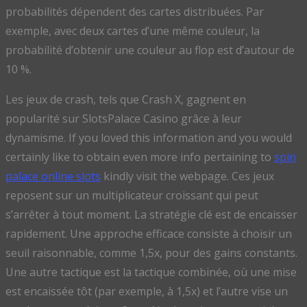
probabilités dépendent des cartes distribuées. Par
exemple, avec deux cartes d’une même couleur, la
probabilité d’obtenir une couleur au flop est d’autour de
10 %.
Les jeux de crash, tels que Crash X, gagnent en
popularité sur SlotsPalace Casino grâce à leur
dynamisme. If you loved this information and you would
certainly like to obtain even more info pertaining to
spin
palace online slots
kindly visit the webpage. Ces jeux
reposent sur un multiplicateur croissant qui peut
s’arrêter à tout moment. La stratégie clé est de encaisser
rapidement. Une approche efficace consiste à choisir un
seuil raisonnable, comme 1,5x, pour des gains constants.
Une autre tactique est la tactique combinée, où une mise
est encaissée tôt (par exemple, à 1,5x) et l’autre vise un