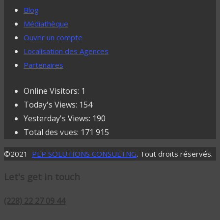
Blog
Médiathèque
Ouvrir un compte
Localisation des Agences
Partenaires
Online Visitors:
1
Today's Views:
154
Yesterday's Views:
190
Total des vues:
171 915
©2021
PEP SOLUTIONS CONSULTNG
. Tout droits réservés.
Let's get in touch
(228) 22 27 09 44