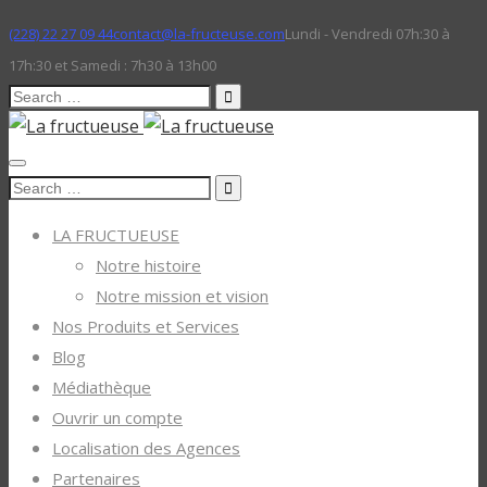
(228) 22 27 09 44
contact@la-fructeuse.com
Lundi - Vendredi 07h:30 à
17h:30 et Samedi : 7h30 à 13h00
Search
for:
Search
for:
LA FRUCTUEUSE
Notre histoire
Notre mission et vision
Nos Produits et Services
Blog
Médiathèque
Ouvrir un compte
Localisation des Agences
Partenaires