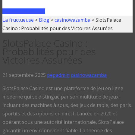
FAIRE UN PRÊT
La fructueuse
>
Blog
>
casinowazamba
>
SlotsPalace
Casino : Probabilités pour des Victoires Assurées
SlotsPalace Casino :
Probabilités pour des
Victoires Assurées
21 septembre 2025
pepadmin
casinowazamba
SlotsPalace Casino est une plateforme de jeu en ligne
moderne qui se distingue par son multitude de jeux,
incluant des machines à sous, des jeux de table, des paris
sportifs et des options en direct. Lancée en 2020 et
opérant sous une autorité internationale, SlotsPalace
garantit un environnement fiable. La théorie des