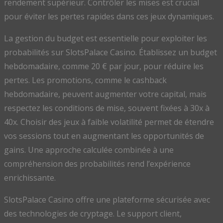
rendement supérieur. Contrôler les mises est crucial
pour éviter les pertes rapides dans ces jeux dynamiques.
La gestion du budget est essentielle pour exploiter les
probabilités sur SlotsPalace Casino. Établissez un budget
hebdomadaire, comme 20 € par jour, pour réduire les
pertes. Les promotions, comme le cashback
hebdomadaire, peuvent augmenter votre capital, mais
respectez les conditions de mise, souvent fixées à 30x à
40x. Choisir des jeux à faible volatilité permet de étendre
vos sessions tout en augmentant les opportunités de
gains. Une approche calculée combinée à une
compréhension des probabilités rend l’expérience
enrichissante.
SlotsPalace Casino offre une plateforme sécurisée avec
des technologies de cryptage. Le support client,