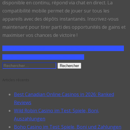
disponible en continu, répond via chat en direct. La
compatibilité mobile permet de jouer sur tous les
appareils avec des dépôts instantanés. Inscrivez-vous
maintenant pour tirer parti des opportunités de gains et
maximiser vos chances de victoire !
SHARE ON FACEBOOK
SHARE ON TWITTER
SHARE
ON PINTEREST
SHARE ON LINKEDIN
Rechercher :
Articles récents
Best Canadian Online Casinos in 2026: Ranked
Reviews
Wild Robin Casino im Test: Spiele, Boni,
Auszahlungen
Boho Casino im Test: Spiele, Boni und Zahlungen