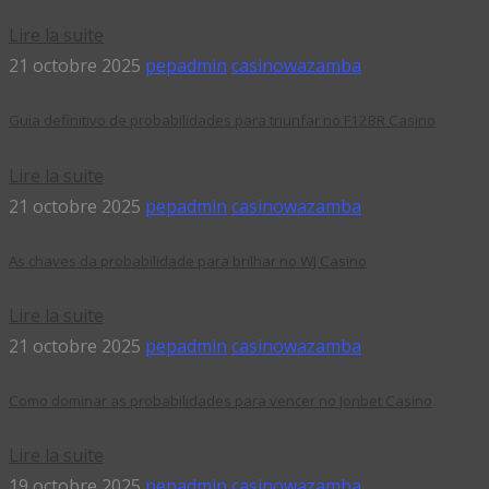
Lire la suite
21 octobre 2025
pepadmin
casinowazamba
Guia definitivo de probabilidades para triunfar no F12BR Casino
Lire la suite
21 octobre 2025
pepadmin
casinowazamba
As chaves da probabilidade para brilhar no WJ Casino
Lire la suite
21 octobre 2025
pepadmin
casinowazamba
Como dominar as probabilidades para vencer no Jonbet Casino
Lire la suite
19 octobre 2025
pepadmin
casinowazamba