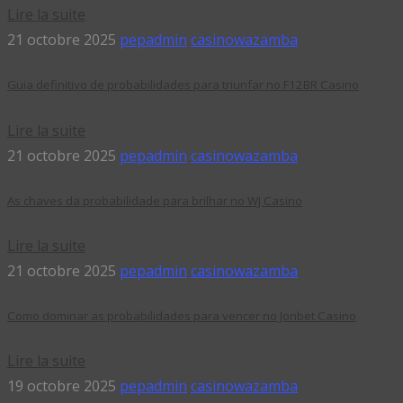
Lire la suite
21 octobre 2025
pepadmin
casinowazamba
Guia definitivo de probabilidades para triunfar no F12BR Casino
Lire la suite
21 octobre 2025
pepadmin
casinowazamba
As chaves da probabilidade para brilhar no WJ Casino
Lire la suite
21 octobre 2025
pepadmin
casinowazamba
Como dominar as probabilidades para vencer no Jonbet Casino
Lire la suite
19 octobre 2025
pepadmin
casinowazamba