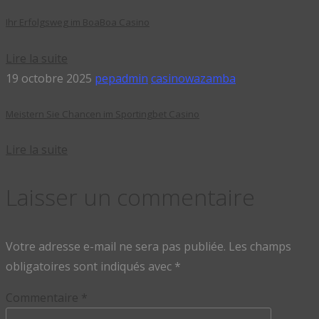
Ihr Erfolgsweg im BoaBoa Casino
Lire la suite
19 octobre 2025
pepadmin
casinowazamba
Meistern Sie Chancen im Sportingbet Casino
Lire la suite
Laisser un commentaire
Votre adresse e-mail ne sera pas publiée.
Les champs
obligatoires sont indiqués avec
*
Commentaire
*