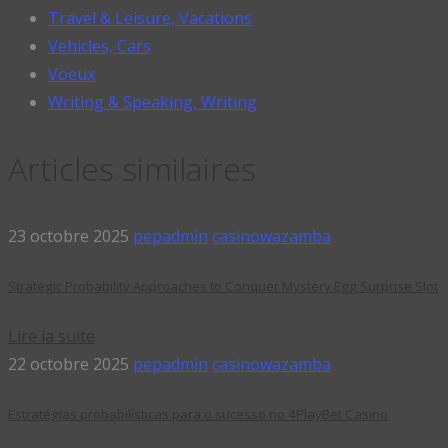
Travel & Leisure, Vacations
Vehicles, Cars
Voeux
Writing & Speaking, Writing
Articles similaires
23 octobre 2025
pepadmin
casinowazamba
Strategic Probability Approaches to Conquer Mystery Egg Surprise Slot
Lire la suite
22 octobre 2025
pepadmin
casinowazamba
Estratégias probabilísticas para o sucesso no 4PlayBet Casino