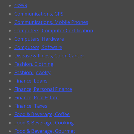
ck999
Communications, GPS
Communications, Mobile Phones
Computers, Computer Certification
Computers, Hardware
Computers, Software
Disease & Illness, Colon Cancer
Fashion, Clothing
Fashion, Jewelry
Finance, Loans
Finance, Personal Finance
Finance, Real Estate
Finance, Taxes
Food & Beverage, Coffee
Food & Beverage, Cooking
Food & Beverage, Gourmet