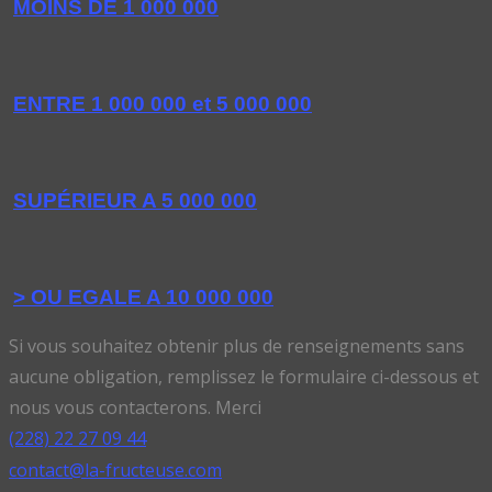
MOINS DE 1 000 000
ENTRE 1 000 000 et 5 000 000
SUPÉRIEUR A 5 000 000
> OU EGALE A 10 000 000
Si vous souhaitez obtenir plus de renseignements sans
aucune obligation, remplissez le formulaire ci-dessous et
nous vous contacterons. Merci
(228) 22 27 09 44
contact@la-fructeuse.com