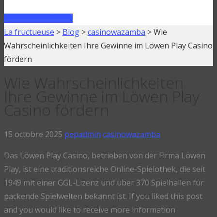
FAIRE UN PRÊT
La fructueuse
>
Blog
>
casinowazamba
>
Wie
Wahrscheinlichkeiten Ihre Gewinne im Löwen Play Casino
fördern
Wie Wahrscheinlichkeiten
Ihre Gewinne im Löwen Play
Casino fördern
15 octobre 2025
pepadmin
casinowazamba
Das Löwen Play Casino, betrieben von der Firma Löwen
Play, ist eine traditionsreiche Online-Spielothek, die seit
1949 mit einer GGL-Lizenz und über 370 Spielhallen für
packende Spielwelten bekannt ist. If you liked this post
and you would like to receive more information