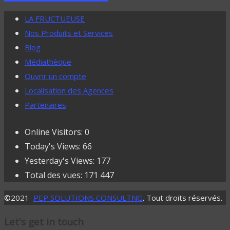
LA FRUCTUEUSE
Nos Produits et Services
Blog
Médiathèque
Ouvrir un compte
Localisation des Agences
Partenaires
Online Visitors:
0
Today's Views:
66
Yesterday's Views:
177
Total des vues:
171 447
©2021
PEP SOLUTIONS CONSULTNG
. Tout droits réservés.
Let's get in touch