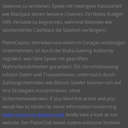
Gewinne zu verstehen. Spiele mit niedrigem Hausvorteil
wie Blackjack bieten bessere Chancen. Ein festes Budget
hilft, Verluste zu begrenzen, während Aktionen wie
wöchentliches Cashback die Spielzeit verlängern.
PlatinCasino, betrieben von einem in Curaçao ansässigen
Unternehmen, ist durch die Malta Gaming Authority
reguliert, was faire Spiele mit geprüften
Wahrscheinlichkeiten garantiert. SSL-Verschlüsselung
schützt Daten und Transaktionen, unterstützt durch
Zahlungsmethoden wie Bitcoin. Spieler können sich auf
ihre Strategien konzentrieren, ohne
Sicherheitsbedenken. If you liked this article and you
would like to obtain far more information concerning
platin casino no deposit code
kindly take a look at our
website. Der PlatinClub bietet zudem exklusive Vorteile