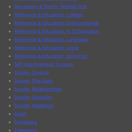
Recreation & Sports, Martial Arts
Reference & Education, College
Reference & Education, Environmental
Reference & Education, K-12 Education
Reference & Education, Language
Reference & Education, Legal
Reference & Education, Sociology
Self Improvement, Success
Society, Divorce
Society, Marriage
Society, Relationships
Society, Sexuality
Society, Weddings
spain
Streaming
Television