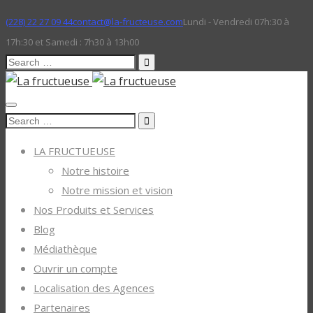
(228) 22 27 09 44
contact@la-fructeuse.com
Lundi - Vendredi 07h:30 à
17h:30 et Samedi : 7h30 à 13h00
Search
for:
Search
for:
LA FRUCTUEUSE
Notre histoire
Notre mission et vision
Nos Produits et Services
Blog
Médiathèque
Ouvrir un compte
Localisation des Agences
Partenaires