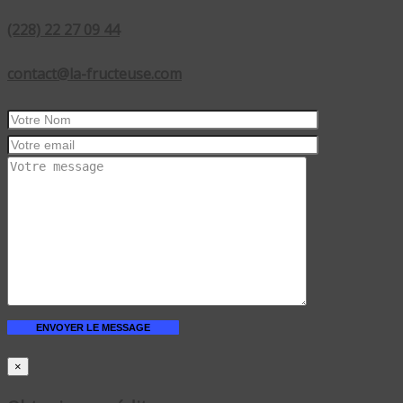
(228) 22 27 09 44
contact@la-fructeuse.com
×